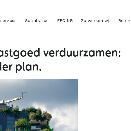
 services
Social value
EPC NR
Zo werken wij
Refere
 vastgoed verduurzamen:
er plan.