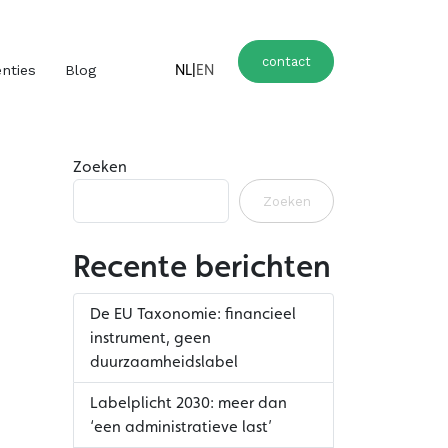
contact
NL
|
EN
nties
Blog
Zoeken
Zoeken
Recente berichten
De EU Taxonomie: financieel
instrument, geen
duurzaamheidslabel
Labelplicht 2030: meer dan
‘een administratieve last’