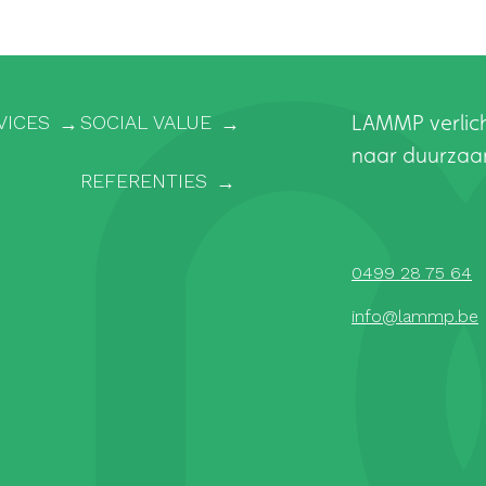
VICES
SOCIAL VALUE
LAMMP verlic
naar duurzaa
REFERENTIES
0499 28 75 64
info@lammp.be