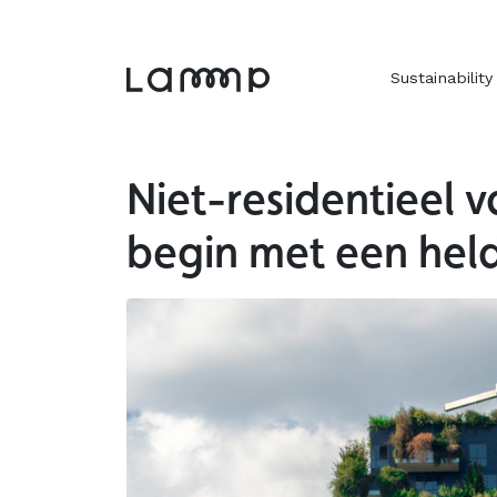
Overslaan naar inhoud
Naar voettekst
Sustainability
Niet-residentieel
begin met een held